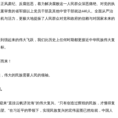
正风肃纪、反腐惩恶，着力解决腐败这一人民群众深恶痛绝、对党的执
案审查的省军级以上党员干部及其他中管干部就达440人。全面从严治
生机与活力，更极大地提振了人民群众对党和政府的信赖与对国家未来的
到强起来的伟大飞跃，我们比历史上任何时期都更接近中华民族伟大复
目标。
而来！
，伟大的民族需要人民的领袖。
图。
迎来“直挂云帆济沧海”的伟大复兴。“只有创造过辉煌的民族，才懂得复
望。”在习近平的带领下，实现民族复兴的宏伟蓝图已然绘就，中国人