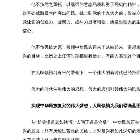
他不负党之重托，以顽强的意志品质和勇于亮剑的精神，
政基础威胁最大的突出问题。截止到党的十九大之前，仅被立
党让党的创造力、凝聚力、战斗力显著增强，焕发出强大的
信心。
他不负民族之愿，带领中华民族迎来了从站起来、富起来
兴的目标，比历史上任何时期都更有信心、有能力实现这个
在人民领袖习近平的带领下，一个伟大的新时代已经扑面
伟大的时代催生伟大的思想，伟大的思想引领伟大的民族
实现中华民族复兴的伟大梦想，人民领袖为我们擘画蓝
从“雄关漫道真如铁”到“人间正道是沧桑”，中华民族正在
兴的意义；只有历经过苦难的民族，才对复兴有如此深切的渴
民在追梦之路上走得坚定从容。