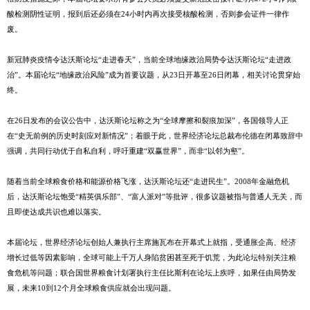
酸检测阴性证明，报到后还必须在24小时内再次接受核酸检测，否则参会证件一律作
废。
新冠肺炎疫情令达沃斯论坛“走进春天”，当前全球地缘政治局势令达沃斯论坛“走进政
治”。本届论坛“地缘政治风险”成为首要议题，从23日开幕至26日闭幕，相关讨论贯穿始
终。
在26日发布的会议公告中，达沃斯论坛称之为“全球摩擦和裂痕加深”，各国领导人正
在“史无前例的历史时刻应对新情况”；着眼于此，世界经济论坛总裁布伦德在闭幕致辞中
强调，共同行动优于自私自利，呼吁重建“双赢世界”，而非“以邻为壑”。
随着当前全球粮食价格和能源价格飞涨，达沃斯论坛还“走进民生”。2008年金融危机
后，达沃斯论坛饱受“精英俱乐部”、“富人派对”等批评，很多议题被指与普通人无关，而
且即使达成共识也难以落实。
本届论坛，世界经济论坛创始人兼执行主席施瓦布在开幕式上就指，受通胀企高、经济
增长过低等因素影响，全球可能上千万人身陷贫困甚至死于饥荒，为此论坛特别关注粮
食危机等问题；联合国世界粮食计划署执行主任比斯利在论坛上疾呼，如果任由局势发
展，未来10到12个月全球粮食供应就会出现问题。