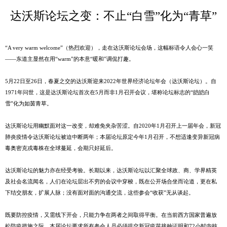
达沃斯论坛之变：不止“白雪”化为“青草”
“A very warm welcome”（热烈欢迎），走在达沃斯论坛会场，这幅标语令人会心一笑
——东道主显然在用“warm”的本意“暖和”调侃打趣。
5月22日至26日，春夏之交的达沃斯迎来2022年世界经济论坛年会（达沃斯论坛）。自
1971年问世，这是达沃斯论坛首次在5月而非1月召开会议，堪称论坛标志的“皑皑白
雪”化为如茵青草。
达沃斯论坛用幽默面对这一改变，却难免夹杂苦涩。自2020年1月召开上一届年会，新冠
肺炎疫情令达沃斯论坛被迫中断两年；本届论坛原定今年1月召开，不想适逢变异新冠病
毒奥密克戎毒株在全球蔓延，会期只好延后。
达沃斯论坛的魅力亦在经受考验。长期以来，达沃斯论坛以汇聚全球政、商、学界精英
及社会名流闻名，人们在论坛层出不穷的会议中穿梭，既在公开场合坐而论道，更在私
下结交朋友，扩展人脉；没有面对面的沟通交流，这些参会“收获”无从谈起。
既要防控疫情，又需线下开会，只能力争在两者之间取得平衡。在当前西方国家普遍放
松防疫措施之际，本届论坛要求所有参会人员必须提交新冠疫苗接种证明和72小时内核