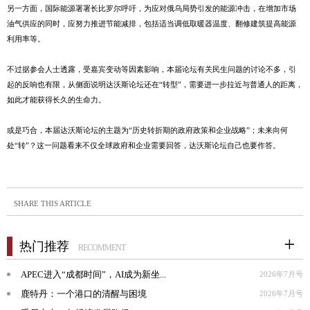
另一方面，国际能源署署长比罗尔呼吁，为应对俄乌局势引发的能源冲击，在增加市场
油气供应的同时，应努力推进节能减排，包括适当调低取暖器温度、翻修建筑提高能源
利用率等。
不过据参会人士透露，受嘉宾变动等因素影响，本届论坛有关民生问题的讨论不多，引
起的反响也有限，从侧面说明达沃斯论坛还在“转型”，需要进一步拉近与普通人的距离，
如此才能获得长久的生命力。
或是巧合，本届达沃斯论坛的主题为“历史转折期的政府政策和企业战略”；未来向何
处“转”？这一问题看来不仅全球政府和企业需要回答，达沃斯论坛自己也要作答。
SHARE THIS ARTICLE
热门推荐
RECOMMENT
APEC进入“成都时间”，AI成为新坐...
2026年7月号
鹿特丹：一个港口的清醒与困境
2026年7月号