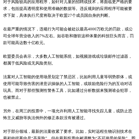
对于风险较高的应用程序，如针对儿童的
招聘
或技术，将面临更严格的要
求，包括提高透明度和使用准确的数据等。违反规则的应用程序可能被要
求下架，具体执行尺度将取决于欧盟27个成员国自身的判断。
在最严重的情况下，违规行为可能会被处以最高4000万欧元的罚款，或公
司全球年营业收入的7%左右。如谷歌和微软这样体量的科技巨头而言，罚
款可能高达数十亿欧元。
欧盟委员会表示，大多数人工智能系统，如视频游戏或垃圾邮件过滤器，
都属于低风险或无风险类别。
法案对人工智能的使用场景划定了禁忌区，比如利用儿童等弱势群体，或
使用可能导致伤害的潜意识操纵的人工智能，或鼓励危险行为的互动对话
玩具。而对于那些预测性警务工具，比如通过分析数据来预测谁会犯罪，
也被禁止。
另外，在周三的投票中，一项允许利用人工智能寻找失踪儿童，或防止恐
怖主义威胁等执法例外的修正条款没有被通过。
对于部分领域，最新的法案收紧了要求。比如，实时远程生物识别技术在
最初的提案中是“高风险”，但在最新投票中被调整为“不可接受的风险”，即