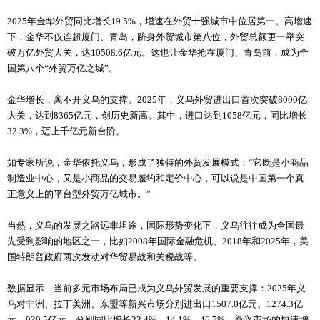
2025年金华外贸同比增长19.5%，增速在外贸十强城市中位居第一。高增速
下，金华不仅连超厦门、青岛，跻身外贸城市第八位，外贸总额更一举突
破万亿外贸大关，达10508.6亿元。这也让金华抢在厦门、青岛前，成为全
国第八个“外贸万亿之城”。
金华增长，离不开义乌的支撑。2025年，义乌外贸进出口首次突破8000亿
大关，达到8365亿元，创历史新高。其中，进口达到1058亿元，同比增长
32.3%，迈上千亿元新台阶。
如专家所说，金华依托义乌，形成了独特的外贸发展模式：“它既是小商品
制造业中心，又是小商品的交易履约和定价中心，可以说是中国第一个真
正意义上的平台型外贸万亿城市。”
当然，义乌的发展之路远非坦途，国际形势变化下，义乌往往成为全国最
先受到影响的地区之一，比如2008年国际金融危机、2018年和2025年，美
国特朗普政府两次发动对华贸易战和关税战等。
数据显示，当前多元市场布局已成为义乌外贸发展的重要支撑：2025年义
乌对非洲、拉丁美洲、东盟等新兴市场分别进出口1507.0亿元、1274.3亿
元、939.5亿元，分别同比增长23.4%、14.1%、46.7%，新兴市场的快速增