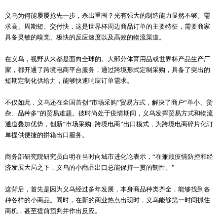
义乌为何能屡屡抢先一步，杀出重围？光有强大的制造能力显然不够。需
求高、周期短、交付快，这是世界杯周边商品订单的主要特征，需要商家
具备灵敏的嗅觉、极快的反应速度以及高效的物流渠道。
在义乌，视野从来都是面向全球的。大部分体育用品或世界杯产品生产厂
家，都开通了跨境电商平台服务，通过跨境形式定制采购，具备了突出的
短期定制化供给力，能够快速响应订单需求。
不仅如此，义乌还在全国首创“市场采购”贸易方式，解决了商户“单小、货
杂、品种多”的贸易难题。彼时尚处于疫情期间，义乌发挥贸易方式和物流
通道叠加优势，创新“市场采购+跨境电商”出口模式，为跨境电商碎片化订
单提供便捷的拼箱出口服务。
商务部研究院研究员白明在当时向城市进化论表示，“在兼顾疫情防控和经
济发展大局之下，义乌的小商品出口总能保持一贯的韧性。”
这背后，首先是因为义乌经过多年发展，本身商品种类齐全，能够找到各
种各样的小商品。同时，在新的商业热点出现时，义乌能够第一时间抓住
商机，甚至提前预判并作出反应。