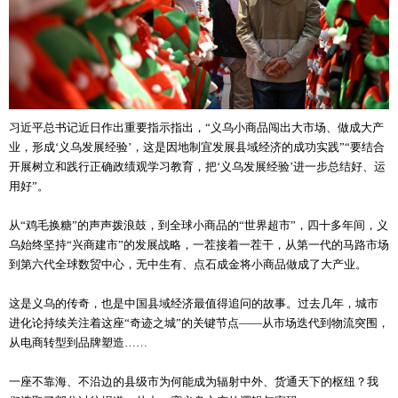
习近平总书记近日作出重要指示指出，“义乌小商品闯出大市场、做成大产
业，形成‘义乌发展经验’，这是因地制宜发展县域经济的成功实践”“要结合
开展树立和践行正确政绩观学习教育，把‘义乌发展经验’进一步总结好、运
用好”。
从“鸡毛换糖”的声声拨浪鼓，到全球小商品的“世界超市”，四十多年间，义
乌始终坚持“兴商建市”的发展战略，一茬接着一茬干，从第一代的马路市场
到第六代全球数贸中心，无中生有、点石成金将小商品做成了大产业。
这是义乌的传奇，也是中国县域经济最值得追问的故事。过去几年，城市
进化论持续关注着这座“奇迹之城”的关键节点——从市场迭代到物流突围，
从电商转型到品牌塑造……
一座不靠海、不沿边的县级市为何能成为辐射中外、货通天下的枢纽？我