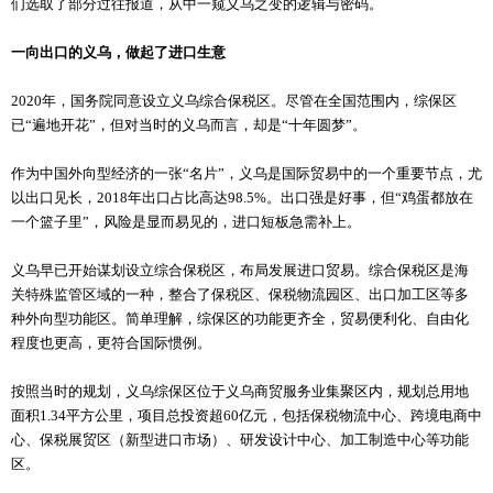
们选取了部分过往报道，从中一窥义乌之变的逻辑与密码。
一向出口的义乌，做起了进口生意
2020年，国务院同意设立义乌综合保税区。尽管在全国范围内，综保区
已“遍地开花”，但对当时的义乌而言，却是“十年圆梦”。
作为中国外向型经济的一张“名片”，义乌是国际贸易中的一个重要节点，尤
以出口见长，2018年出口占比高达98.5%。出口强是好事，但“鸡蛋都放在
一个篮子里”，风险是显而易见的，进口短板急需补上。
义乌早已开始谋划设立综合保税区，布局发展进口贸易。综合保税区是海
关特殊监管区域的一种，整合了保税区、保税物流园区、出口加工区等多
种外向型功能区。简单理解，综保区的功能更齐全，贸易便利化、自由化
程度也更高，更符合国际惯例。
按照当时的规划，义乌综保区位于义乌商贸服务业集聚区内，规划总用地
面积1.34平方公里，项目总投资超60亿元，包括保税物流中心、跨境电商中
心、保税展贸区（新型进口市场）、研发设计中心、加工制造中心等功能
区。