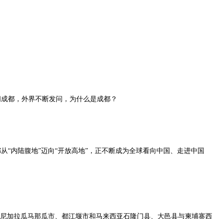
问成都，外界不断发问，为什么是成都？
从“内陆腹地”迈向“开放高地”，正不断成为全球看向中国、走进中国
与尼加拉瓜马那瓜市、都江堰市和马来西亚石隆门县、大邑县与柬埔寨西