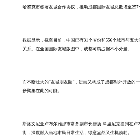
哈努克市签署友城合作协议，推动成都国际友城总数增至257
数据显示，截至目前，中国已有31个省份和556个城市与五大洲1
关系。在全国国际友城版图中，成都可谓占据不小分量。
而不断壮大的“友城朋友圈”，进而又构成了成都对外开放的
步聚集在此的可能。
斯洛文尼亚卢布尔雅那市常务副市长德扬·科里尼克提到在卢
街，深度融入当地市民日常生活，绿意盎然又生机勃勃。