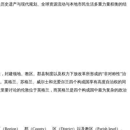
是历史遗产与现代规划、全球资源流动与本地市民生活多重力量权衡的结
，封建领地、教区、郡县制度以及权力下放改革所形成的“非对称性”治
”。英格兰、苏格兰、威尔士和北爱尔兰四个构成国享有高度自治权的同
这里要讨论的伦敦位于英格兰，而英格兰是四个构成国中最为复杂的政治
、郡（County）、区（District）以及教区（Parish level）。