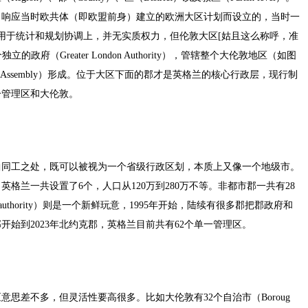
了响应当时欧共体（即欧盟前身）建立的欧洲大区计划而设立的，当时一
用于统计和规划协调上，并无实质权力，但伦敦大区[姑且这么称呼，准
立的政府（Greater London Authority），管辖整个大伦敦地区（如图
 Assembly）形成。位于大区下面的郡才是英格兰的核心行政层，现行制
一管理区和大伦敦。
曲同工之处，既可以被视为一个省级行政区划，本质上又像一个地级市。
格兰一共设置了6个，人口从120万到280万不等。非都市郡一共有28
 authority）则是一个新鲜玩意，1995年开始，陆续有很多郡把郡政府和
开始到2023年北约克郡，英格兰目前共有62个单一管理区。
思差不多，但灵活性要高很多。比如大伦敦有32个自治市（Boroug