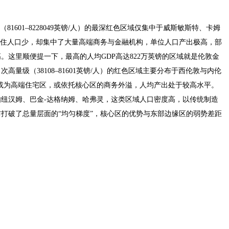
1601–8228049英镑/人）的最深红色区域仅集中于威斯敏斯特、卡姆
常住人口少，却集中了大量高端商务与金融机构，单位人口产出极高，部
。这里顺便提一下，最高的人均GDP高达822万英镑的区域就是伦敦金
高量级（38108–81601英镑/人）的红色区域主要分布于西伦敦与内伦
或为高端住宅区，或依托核心区的商务外溢，人均产出处于较高水平。
纽汉姆、巴金-达格纳姆、哈弗灵，这类区域人口密度高，以传统制造
布打破了总量层面的“均匀梯度”，核心区的优势与东部边缘区的弱势差距