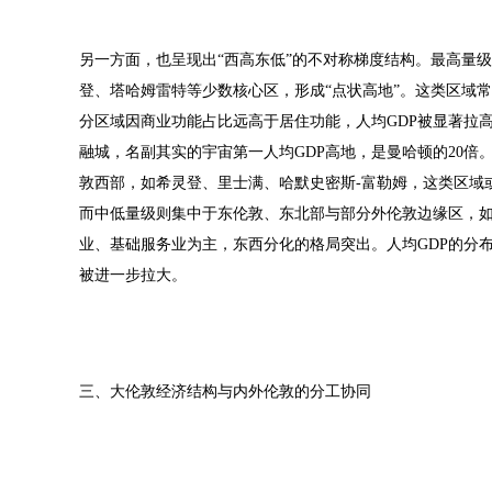
另一方面，也呈现出“西高东低”的不对称梯度结构。最高量级（8
登、塔哈姆雷特等少数核心区，形成“点状高地”。这类区域
分区域因商业功能占比远高于居住功能，人均GDP被显著拉高
融城，名副其实的宇宙第一人均GDP高地，是曼哈顿的20倍。次
敦西部，如希灵登、里士满、哈默史密斯-富勒姆，这类区域
而中低量级则集中于东伦敦、东北部与部分外伦敦边缘区，如
业、基础服务业为主，东西分化的格局突出。人均GDP的分
被进一步拉大。
三、大伦敦经济结构与内外伦敦的分工协同