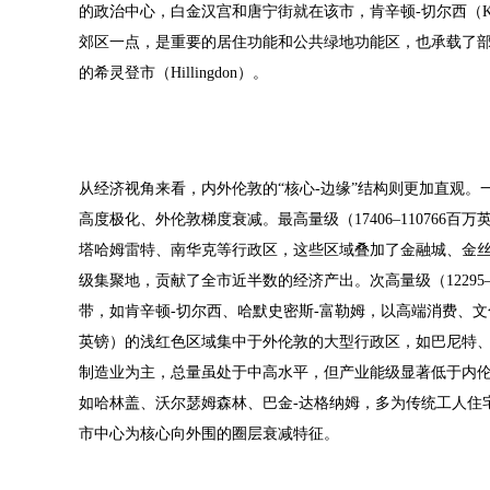
的政治中心，白金汉宫和唐宁街就在该市，肯辛顿-切尔西（Kensi
郊区一点，是重要的居住功能和公共绿地功能区，也承载了
的希灵登市（Hillingdon）。
从经济视角来看，内外伦敦的“核心-边缘”结构则更加直观。
高度极化、外伦敦梯度衰减。最高量级（17406–11076
塔哈姆雷特、南华克等行政区，这些区域叠加了金融城、金
级集聚地，贡献了全市近半数的经济产出。次高量级（12295
带，如肯辛顿-切尔西、哈默史密斯-富勒姆，以高端消费、文化
英镑）的浅红色区域集中于外伦敦的大型行政区，如巴尼特
制造业为主，总量虽处于中高水平，但产业能级显著低于内伦敦
如哈林盖、沃尔瑟姆森林、巴金-达格纳姆，多为传统工人住
市中心为核心向外围的圈层衰减特征。