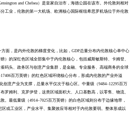
ngton and Chelsea）是皇家自治市，海德公园在该市。外伦敦则相对
部分工业，伦敦的第一大机场、欧洲核心国际枢纽希思罗机场位于外伦敦
一方面，是内外伦敦的梯度变化，比如，GDP总量分布内伦敦核心单中心
6百万英镑）的深红色区域全部集中于内伦敦核心，包括威斯敏斯特、卡姆登、
丝雀码头、政务区与创意产业集群，是金融、专业服务、高端商务的全球
–17406百万英镑）的红色区域环绕核心分布，形成内伦敦的产业外溢
创意产业为支撑，总量水平仅次于核心区。中量级（9484–12295百万
、布罗姆利、克罗伊登，这类区域面积大、人口基数高，以零售、物流、
。最低量级（4914–7025百万英镑）的白色区域则分布于边缘地带，
宅区或工业区，产业水平、集聚效应等相对于内伦敦要弱。整体形成以