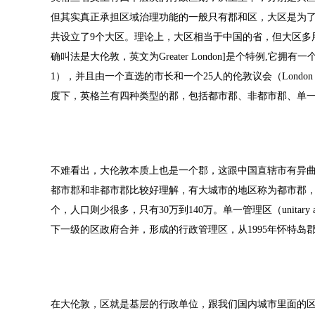
但其实真正承担区域治理功能的一般只有郡和区，大区是为
共设立了9个大区。理论上，大区相当于中国的省，但大区多
确叫法是大伦敦，英文为Greater London]是个特例,它拥有一个独
1），并且由一个直选的市长和一个25人的伦敦议会（London
度下，英格兰有四种类型的郡，包括都市郡、非都市郡、单
不难看出，大伦敦本质上也是一个郡，这跟中国直辖市有异
都市郡和非都市郡比较好理解，有大城市的地区称为都市郡，英
个，人口则少很多，只有30万到140万。单一管理区（unitary
下一级的区政府合并，形成的行政管理区，从1995年怀特岛郡
在大伦敦，区就是基层的行政单位，跟我们国内城市里面的区意