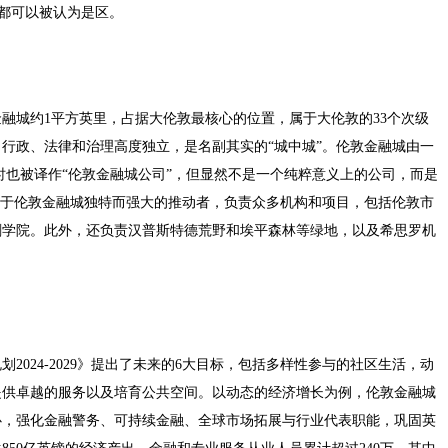
单元，都可以被认为是区。
融城约1平方英里，占据大伦敦最核心的位置，属于大伦敦的33个次级
行政、法律和治理高度独立，是名副其实的“城中城”。伦敦金融城由一
ration，有时也被译作“伦敦金融城公司”，但显然不是一个纯粹意义上的公司，而是
位于伦敦金融城独特而强大的推动者，负责众多机构和项目，包括伦敦市
剧学院。此外，还负责汉普斯特德荒野和埃平森林等绿地，以及希思罗机
024-2029》提出了未来的6大目标，包括多样性参与的社区生活，动
提供卓越的服务以及培育公共空间。以动态的经济增长为例，伦敦金融城
心，强化金融警务、可持续金融、全球市场拓展与行业代表职能，巩固英