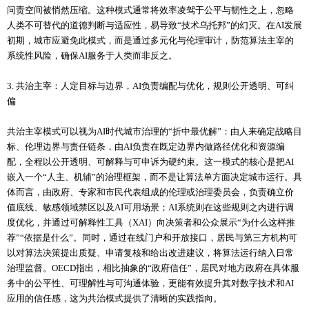
问责空间被悄然压缩。这种模式通常将效率凌驾于公平与韧性之上，忽略
人类不可替代的道德判断与适应性，易导致“技术乌托邦”的幻灭。在AI发展
初期，城市应避免此模式，而是通过多元化与伦理审计，防范算法主宰的
系统性风险，确保AI服务于人类而非反之。
3. 共治主宰：人定目标与边界，AI负责编配与优化，规则公开透明、可纠
偏
共治主宰模式可以视为AI时代城市治理的“折中最优解”：由人来确定战略目
标、伦理边界与责任链条，由AI负责在既定边界内做路径优化和资源编
配，全程以公开透明、可解释与可申诉为硬约束。这一模式的核心是把AI
嵌入一个“人主、机辅”的治理框架，而不是让算法单方面决定城市运行。具
体而言，由政府、专家和市民代表组成的伦理或治理委员会，负责确立价
值底线、敏感领域禁区以及AI可用场景；AI系统则在这些规则之内进行调
度优化，并通过可解释性工具（XAI）向决策者和公众展示“为什么这样推
荐”“依据是什么”。同时，通过在线门户和开放接口，居民与第三方机构可
以对算法决策提出质疑、申请复核和给出改进建议，将算法运行纳入日常
治理监督。OECD指出，相比抽象的“政府信任”，居民对地方政府在具体服
务中的公平性、可理解性与可沟通体验，更能有效提升其对数字技术和AI
应用的信任感，这为共治模式提供了清晰的实践指向。