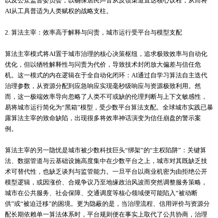
以及公众监督委员会，以确保居民声音从反馈渠道直达核心议程，从而将
AI从工具普适为人类赋权的战略支柱。
2. 算法主宰：效率高于解释与问责，城市运行受平台与模型支配
算法主宰模式将AI置于城市治理的核心决策枢纽，追求极致效率与自动化
优化，但以牺牲解释性与问责为代价，导致技术封闭放大偏差与信任危
机。这一模式的内在逻辑在于全自动化闭环：AI通过自学习算法自主迭代
治理参数，从资源分配到应急响应实现毫秒级响应与资源极致利用。然
而，这一极端效率导向忽略了人类不可或缺的伦理判断与上下文敏感性，
易将城市运行简化为“黑箱”模型，受少数平台算法支配。全球城市实践已暴
露算法主宰的致命缺陷，出现很多将效率神话演变为信任崩盘的警示案
例。
算法主宰的另一隐忧是城市被少数科技巨头“绑架”的“主权陷阱”：关键算
法、数据管道与云基础设施高度集中在少数平台之上，城市对其既缺乏技
术可替代性，也缺乏谈判与监管能力。一旦平台以商业机密为由拒绝公开
模型逻辑，或因涨价、合规争议乃至地缘政治风波而突然调整服务策略，
城市在公共服务、社会保障、交通调度等核心领域便可能陷入“被动断
供”或“被迫迁移”的困境。更为隐蔽的是，当治理流程、信用评价与资源分
配长期依赖单一算法体系时，平台规则便在事实上取代了公共协商，治理