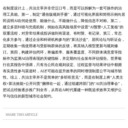
在制度设计上，共治主宰并非空泛口号，而是可以拆解为一套可操作的治
理工具箱。第一，制定“通俗版规则手册”，通过可视化界面和简明示例向居
民说明AI在何处使用、能做什么、不能做什么，降低信息不对称。第二，
建立多层纠错与兜底机制，例如在高风险场景中设置“AI预警+人工复核”的
双重流程，对异常结果或投诉做到有渠道、有时限、有记录。第三，常态
化多方参与，通过企业和科研机构参与的“算法沙盒”、居民论坛与听证会，
定期收集一线使用者与受影响群体的反馈，将其纳入模型更新与规则修
订。第四，构建评估闭环，将偏差率、服务覆盖度、不同群体满意度等指
标作为监测AI治理表现的关键指标，并定期向社会发布评估报告。世界银
行在其报告中强调，只有当公民在规则设定、过程监督与结果评估中都拥
有实质性参与渠道时，AI才可能在提升效率的同时增强制度公平与城市韧
性。综上，共治主宰并不是简单的“多听听意见”，而是在制度上将“人类主
权+算法效能+公开问责”捆绑在一起，通过组建跨部门的“AI共治理事会”，
把试点经验逐步推广到全市，从而在AI时代重建一种既追求效率又维护公
平与信任的新型城市社会契约。
SHARE THIS ARTICLE