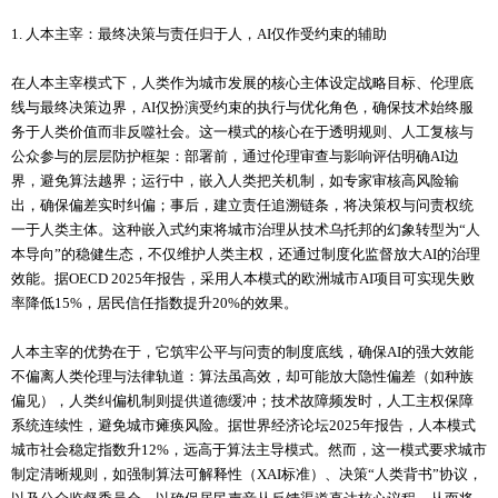
1. 人本主宰：最终决策与责任归于人，AI仅作受约束的辅助
在人本主宰模式下，人类作为城市发展的核心主体设定战略目标、伦理底
线与最终决策边界，AI仅扮演受约束的执行与优化角色，确保技术始终服
务于人类价值而非反噬社会。这一模式的核心在于透明规则、人工复核与
公众参与的层层防护框架：部署前，通过伦理审查与影响评估明确AI边
界，避免算法越界；运行中，嵌入人类把关机制，如专家审核高风险输
出，确保偏差实时纠偏；事后，建立责任追溯链条，将决策权与问责权统
一于人类主体。这种嵌入式约束将城市治理从技术乌托邦的幻象转型为“人
本导向”的稳健生态，不仅维护人类主权，还通过制度化监督放大AI的治理
效能。据OECD 2025年报告，采用人本模式的欧洲城市AI项目可实现失败
率降低15%，居民信任指数提升20%的效果。
人本主宰的优势在于，它筑牢公平与问责的制度底线，确保AI的强大效能
不偏离人类伦理与法律轨道：算法虽高效，却可能放大隐性偏差（如种族
偏见），人类纠偏机制则提供道德缓冲；技术故障频发时，人工主权保障
系统连续性，避免城市瘫痪风险。据世界经济论坛2025年报告，人本模式
城市社会稳定指数升12%，远高于算法主导模式。然而，这一模式要求城市
制定清晰规则，如强制算法可解释性（XAI标准）、决策“人类背书”协议，