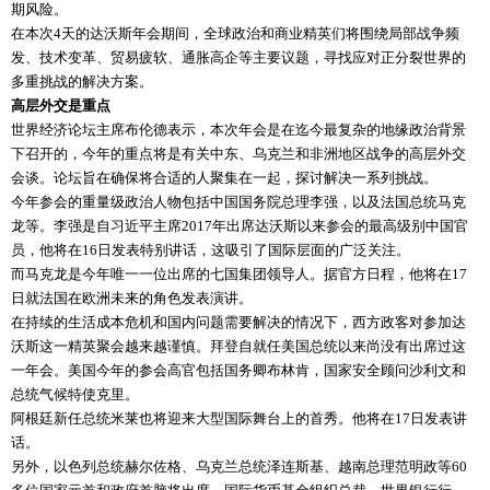
期风险。
在本次4天的达沃斯年会期间，全球政治和商业精英们将围绕局部战争频
发、技术变革、贸易疲软、通胀高企等主要议题，寻找应对正分裂世界的
多重挑战的解决方案。
高层外交是重点
世界经济论坛主席布伦德表示，本次年会是在迄今最复杂的地缘政治背景
下召开的，今年的重点将是有关中东、乌克兰和非洲地区战争的高层外交
会谈。论坛旨在确保将合适的人聚集在一起，探讨解决一系列挑战。
今年参会的重量级政治人物包括中国国务院总理
李强
，以及法国总统马克
龙等。
李强
是自
习近平
主席2017年出席达沃斯以来参会的最高级别中国官
员，他将在16日发表特别讲话，这吸引了国际层面的广泛关注。
而马克龙是今年唯一一位出席的七国集团领导人。据官方日程，他将在17
日就法国在欧洲未来的角色发表演讲。
在持续的生活成本危机和国内问题需要解决的情况下，西方政客对参加达
沃斯这一精英聚会越来越谨慎。拜登自就任美国总统以来尚没有出席过这
一年会。美国今年的参会高官包括国务卿布林肯，国家安全顾问沙利文和
总统气候特使克里。
阿根廷新任总统米莱也将迎来大型国际舞台上的首秀。他将在17日发表讲
话。
另外，以色列总统赫尔佐格、乌克兰总统泽连斯基、越南总理范明政等60