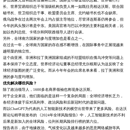
多位国家元首和政府首脑将出席。国际货币基金组织总裁、世界银行行
长、世界贸易组织总干等顶级机构负责人将一如既往亮相达沃斯。联合国
秘书长、世卫组织总干事、欧盟委员会主席、北约秘书长也不会缺席。
俄乌战争在过去两次年会上均占据主导地位，尽管泽连斯基仍将参会，但
今年的风头预计将是中东。美国高官将与巴以冲突的主要利益相关者，比
如以色列总统、卡塔尔和阿联酋领导人进行会谈。
另外，全球南方国家的参与度增加也是看点之一。
在过去一年，全球南方国家的存在感不断增强，在国际事务中正展现越来
越明显的独立性。
这个由亚洲、非洲和拉丁美洲国家组成的不结盟组织在俄乌冲突等问题上
基本保持了中立态度。世界经济论坛董事总经理尤尔根斯认为这反映了全
球经济版图的更广泛变化。而从今年年会的出席名单来看，拉丁美洲和亚
洲的参与度均增加。
优先解决哪些风险？
除了政治领导人，1600多名商界领袖也将现身达沃斯。
对于企业来说，他们面临的是这样一个复杂的局面：全球经济增长乏力，
各经济体疲于应对高利率、政治风险和后新冠时代的遗留问题。
而以ChatGPT为代表的人工智能新技术的横空出世带来了更多风险。在达沃
斯论坛稍早前发布的 《2024年全球风险报告》中，人工智能新技术的不利
后果是新加入的全球风险，位列长期风险排行榜的第六位。
报告表示，由于地缘政治、气候变化以及越来越多的恶意网络威胁等风