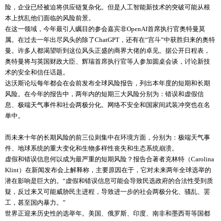
险，企业已经被迫将供应链复杂化。但是人工智能新技术的突破可能从根
本上扰乱他们面临的风险前景。
在这一领域，今年最引人瞩目的参会嘉宾非OpenAI首席执行官奥特曼莫
属。在过去一年出尽风头的除了ChatGPT，还有在“宫斗”中获胜归来的奥特
曼。许多人都渴望听到这位风头正盛的商界大佬的卓见。据公开日程表，
奥特曼将与英国财政大臣、辉瑞首席执行官等人参加圆桌会谈，讨论新技
术的安全和信任话题。
达沃斯论坛每年都会在会前发布全球风险报告，列出本年度的短期和长期
风险。在今年的报告中，两年内的短期三大风险分别为：错误和虚假信
息、极端天气事件和社会两极分化。网络不安全和国家间武装冲突也在名
单中。
而未来十年的长期风险的前三位则集中在环境方面，分别为：极端天气事
件、地球系统的重大变化和生物多样性丧失和生态系统崩溃。
虚假和错误信息何以成为最严重的短期风险？报告合著者克林特（Carolina
Klint）在新闻发布会上解释称，主要原因在于，它对未来两年全球选举的
潜在影响是巨大的。“虚假和错误信息可能会导致民选政府的合法性受到质
疑，反过来又可能威胁民主进程，导致进一步的社会两极分化、骚乱、罢
工，甚至国内暴力。”
世界正迎来历史性的选举年。美国、俄罗斯、印度、南非和墨西哥等国都