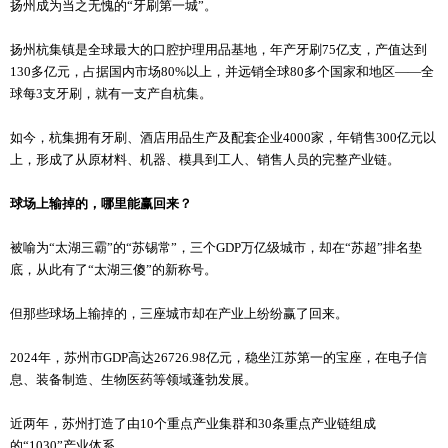
扬州成为当之无愧的“牙刷第一城”。
扬州杭集镇是全球最大的口腔护理用品基地，年产牙刷75亿支，产值达到
130多亿元，占据国内市场80%以上，并远销全球80多个国家和地区——全
球每3支牙刷，就有一支产自杭集。
如今，杭集拥有牙刷、酒店用品生产及配套企业4000家，年销售300亿元以
上，形成了从原材料、机器、模具到工人、销售人员的完整产业链。
球场上输掉的，哪里能赢回来？
被喻为“太湖三霸”的“苏锡常”，三个GDP万亿级城市，却在“苏超”排名垫
底，从此有了“太湖三傻”的新称号。
但那些球场上输掉的，三座城市却在产业上纷纷赢了回来。
2024年，苏州市GDP高达26726.98亿元，稳坐江苏第一的宝座，在电子信
息、装备制造、生物医药等领域蓬勃发展。
近两年，苏州打造了由10个重点产业集群和30条重点产业链组成
的“1030”产业体系。