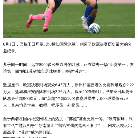
6月1日，巴黎圣日耳曼5比0横扫国际米兰，创造了欧冠决赛历史最大的分
差纪录。
几乎同一时间，远在8000多公里以外的江苏，正在举办一场“比赛第一，友
谊第十四”的江苏省城市足球联赛，俗称“苏超”。
数据显示，欧冠决赛到场观众6.45万人，徐州和连云港的比赛到场观众2.22
万人，盐城和淮安的比赛到场2.26万人。截至2025年6月，巴黎圣日耳曼全
队总身价超9亿欧元，而“苏超”全部516名参赛球员中，职业球员仅有29
人，其余均是学生、教师、程序员、外卖员……
至于两者在国内社交网络上的热度，“苏超”甚至更胜一筹。“没有假球，只
有世仇”“楚汉相争”“苏南德比”“留给常州的笔画不多了”……网友玩梗玩出
新高度，“苏超”成为新顶流。