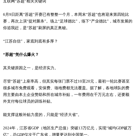
互联网“苏超”相关关键词
6月9日距离“苏超”开赛已有整整一个月，本周末“苏超”也将迎来第四轮比
赛，再次上演“捉对厮杀”。场上“足球德比”，场下“产业德比”，城市发展的
你追我赶，是“苏超”刷屏的真正奥秘。
“江苏自信”，家底到底有多厚？
“苏超”凭什么爆火？
其关键原因之一，是经济实力。
尽管“苏超”上座率高，但其实每张门票不过10至20元，最初一轮比赛甚至
很多城市免费观看，安保费、场地费都无法覆盖。据了解，各地球队的费
用主要由本土企业赞助和所在城市补贴，一年费用在千万元左右，还要额
外支付每位球员的训练补贴。
能支撑这般补贴力度的，只能是“经济大省”。
2024年，江苏省GDP（地区生产总值）突破13万亿元，实现“城均GDP破万
亿”，总GDP仅次于广东省，增量更达到全国第一。