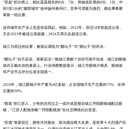
“苏超”积分榜上，相比遥遥领先的9分、7分，和稳坐队尾的0分、1分，中
间3至5分的“腰部城市”徐州扬州泰州们，竞争可谓最为激烈，都在摩拳擦
掌新一轮比赛。
这些城市在产业上也是你追我赶。例如，2022年，宿迁GDP首超连云港，
又在2023年被连云港超越，2024又再次反超连云港。
镇江与宿迁的比赛，被观众调侃为“醋坛子”与“酒坛子”的对决。
“醋坛子”自不必说，谁家还没一瓶镇江香醋？但你可能不知道，镇江的眼镜
或许正戴在你的鼻梁上。行业洞察数据显示，镇江市眼镜片模具、眼镜架
等产业节点评分位居全国第一。
2024年，镇江眼镜片年产量为4亿多副，占全国镜片生产总量的75%、全球
总量的50%。
“散装”的江苏人，少有的共同点之一或许就是都去镇江丹阳眼镜城配过眼
镜，“江苏人配镜攻略”“丹阳配镜游”在社交网络比比皆是。
“苏酒”脊梁宿迁，拥有洋河股份、双沟酒业两大名酒，是世界十大烈酒产区
和三大湿地名酒产区之一，白酒行业产值占江苏近八成、占全国5.8%。还