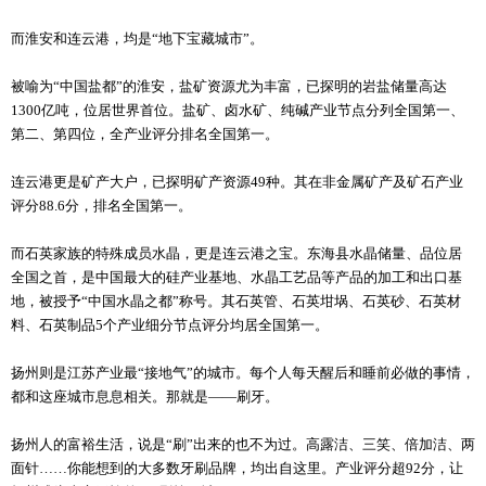
而淮安和连云港，均是“地下宝藏城市”。
被喻为“中国盐都”的淮安，盐矿资源尤为丰富，已探明的岩盐储量高达
1300亿吨，位居世界首位。盐矿、卤水矿、纯碱产业节点分列全国第一、
第二、第四位，全产业评分排名全国第一。
连云港更是矿产大户，已探明矿产资源49种。其在非金属矿产及矿石产业
评分88.6分，排名全国第一。
而石英家族的特殊成员水晶，更是连云港之宝。东海县水晶储量、品位居
全国之首，是中国最大的硅产业基地、水晶工艺品等产品的加工和出口基
地，被授予“中国水晶之都”称号。其石英管、石英坩埚、石英砂、石英材
料、石英制品5个产业细分节点评分均居全国第一。
扬州则是江苏产业最“接地气”的城市。每个人每天醒后和睡前必做的事情，
都和这座城市息息相关。那就是——刷牙。
扬州人的富裕生活，说是“刷”出来的也不为过。高露洁、三笑、倍加洁、两
面针……你能想到的大多数牙刷品牌，均出自这里。产业评分超92分，让