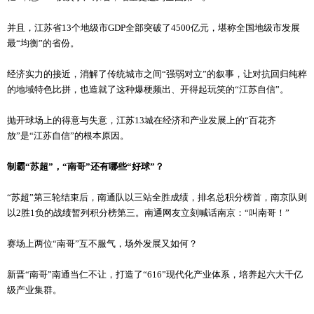
并且，江苏省13个地级市GDP全部突破了4500亿元，堪称全国地级市发展
最“均衡”的省份。
经济实力的接近，消解了传统城市之间“强弱对立”的叙事，让对抗回归纯粹
的地域特色比拼，也造就了这种爆梗频出、开得起玩笑的“江苏自信”。
抛开球场上的得意与失意，江苏13城在经济和产业发展上的“百花齐
放”是“江苏自信”的根本原因。
制霸“苏超”，“南哥”还有哪些“好球”？
“苏超”第三轮结束后，南通队以三站全胜成绩，排名总积分榜首，南京队则
以2胜1负的战绩暂列积分榜第三。南通网友立刻喊话南京：“叫南哥！”
赛场上两位“南哥”互不服气，场外发展又如何？
新晋“南哥”南通当仁不让，打造了“616”现代化产业体系，培养起六大千亿
级产业集群。