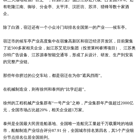
有乾隆江南、御珍、分金亭、太平洋、汉匠坊、苏洋、猎锋等数十家酒
企。
除了白酒，宿迁还有一个小众冷门却排名全国第一的产业——候车亭。
宿迁市的候车亭产业高度集中在宿豫高新区和宿迁经济开发区，目前聚集
了近500多家相关企业，如江苏艾尼尔集团（投资莱柯睿博项目）、江苏奥
尔特广告设备、江苏源泰智能交通等，形成了从设计、研发、生产到安装
的完整产业链。
那些年你挤过的公交车站，都是宿迁在为你“遮风挡雨”。
在机械制造业，则有徐州和泰州的“比学赶超”。
徐州的工程机械产业集群有“一号产业”之称，产业集群年产值超过2000亿
元，全国市场占比超20%，相关企业超1万家。
泰州是全国最大民营造船基地、全国唯一造船完工量超千万载重吨的地级
市，船舶制造产业综合评分87.91 分，全国城市排名第四名，其5个产业细
分节点排名位居全国前列。