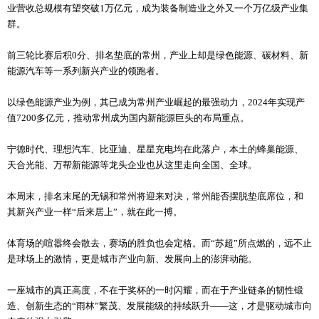
业营收总规模有望突破1万亿元，成为装备制造业之外又一个万亿级产业集
群。
前三轮比赛后积0分、排名垫底的常州，产业上却是绿色能源、碳材料、新
能源汽车等一系列新兴产业的领跑者。
以绿色能源产业为例，其已成为常州产业崛起的最强动力，2024年实现产
值7200多亿元，推动常州成为国内新能源巨头的布局重点。
宁德时代、理想汽车、比亚迪、星星充电均在此落户，本土的蜂巢能源、
天合光能、万帮新能源等龙头企业也从这里走向全国、全球。
本周末，排名末尾的无锡和常州将迎来对决，常州能否摆脱垫底席位，和
其新兴产业一样“后来居上”，就在此一搏。
体育场的喧嚣终会散去，赛场的胜负也会定格。而“苏超”所点燃的，远不止
是球场上的激情，更是城市产业向新、发展向上的澎湃动能。
一座城市的真正高度，不在于奖杯的一时闪耀，而在于产业链条的韧性锻
造、创新生态的“雨林”繁茂、发展能级的持续跃升——这，才是驱动城市向