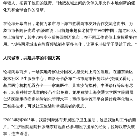
年轻人、拓宽了他们的视野。”她把友城之间的伙伴关系比作本地创新的催
化剂和全球合作的引擎。
在论坛开幕当日，老挝万象市与上海市签署两市友好合作交流意向书。万
象市市长阿萨庞通·西潘敦说，目前越来越多老挝学生来到中国，超过800人
在上海留学，其中70%毕业后将回到万象市，在不同工作岗位上发挥重要作
用。“期待两座城市在教育领域能有更多合作，让更多老挝学子受益于此。”
人民城市，共建共享的中国方案
论坛闭幕前夕，一场实地考察让外国友人感受到上海的温度。在浦东新区
花木社区卫生服务中心，摩洛哥卡萨布兰卡市副市长努菲萨·拉姆汉看到，
基层医疗机构配置齐全——家庭医生、儿童疫苗接种、中医诊疗等应有尽
有，30多种针对儿童的疫苗全部免费。她更称赞上海交通大学医学院附属
仁济医院重症病房的智能化管理水平：重症质控管理平台通过数字化和人
工智能技术，可以让医生随时掌握患者的状态。
“2003年到2005年，我曾到摩洛哥开展医疗卫生援助，这是我当时工作的照
片。”仁济医院副院长张继东讲起自己参与医疗援摩的经历，拉姆汉带头鼓
掌，连声道谢。