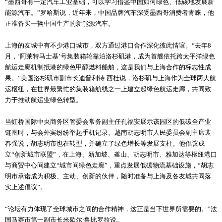
“墨西哥有一定汽车工业基础，可以学习借鉴中国如何绿色、低碳地发展新
能源汽车。”罗哈斯说，近年来，中国品牌汽车深受墨西哥消费者青睐，他
正准备买一辆中国生产的新能源汽车。
上海的友城中有不少港口城市，双方通过港口合作深化彼此情谊。“去年8
月，‘阿莱特马士基’号集装箱轮靠泊洛杉矶港，成为首艘依托跨太平洋绿色
航运走廊机制抵港的绿色甲醇燃料船舶，这是我们与上海合作的标志性成
果。”美国洛杉矶市副市长迪普利特·西杜说，洛杉矶与上海作为全球两大航
运枢纽，在世界最繁忙的集装箱航线之一上建立起绿色航运走廊，共同致
力于推动航运业绿色转型。
当虹桥国际中央商务区管委会常务副主任孔福安展示该园区的低碳全产业
链图时，与会外宾纷纷举起手机记录。越南胡志明市人民委员会副主席裴
春强说，胡志明市也在转型，并确立了绿色增长等发展支柱。他倡议成
立“创新城市联盟”，在上海、新加坡、釜山、胡志明市、雅加达等枢纽港口
与商贸中心间建立“城市间绿色走廊”，重点发展低碳物流基础设施，“胡志
明市承诺成为积极、主动、创新的伙伴，随时准备与上海及各友城共同落
实上述倡议”。
“论坛有力体现了全球城市之间的合作精神，这正是当下世界所需要的。”法
国马赛市第一副市长米歇尔·鲁比罗拉说。