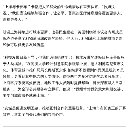
“上海与卡萨布兰卡都把人民群众的生命健康放在重要位置。”拉姆汉
说，“我们应该继续加强合作，让公平、普惠的医疗健康服务覆盖更多人、
造福更多人。”
听说上海持续进行城市更新，改善民生福祉，英国利物浦市议会内阁成员
倪克也分享了利物浦旧城改造的经验。他认为，利物浦和上海的城市更新
经验可以供更多友城借鉴。
“科技发展日新月异，但我们必须始终牢记，技术发展的终极目标应是服务
于人类福祉。”在同济大学设计创意学院参观毕业展，意大利博洛尼亚市文
化、体育及城市推广局局长奥斯瓦尔多·帕纳罗不仅看到作品所呈现的奇思
妙想，更看到其中饱含的人文情怀。这位两年内多次访沪的老者分享道：
上海医疗系统高效便捷、地铁工作人员随时提供帮助、科技深度融入日常
服务……为全球公共服务树立标杆。他说：“我经常对我的意大利朋友讲，
要学习城市服务就来上海。”
“友城是促进文明互鉴、推动互利合作的重要纽带。”上海市市长龚正的开幕
致辞，道出了与会代表们的共同心声。