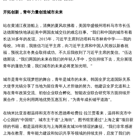
开拓创新，青年力量创造城市未来
站在黄浦江夜游船上，清爽的夏风吹拂着，美国华盛顿州塔科马市市长伍
达德斯愉快地谈起美中两国友城交往的难忘往事。“我们和中国的城市有着
长达30多年的友谊。2015年，习近平主席到访塔科马市林肯中学——我的
母校。3年前，我致信习近平主席，向习近平主席和中国人民致以新春祝
福，预祝北京冬奥会取得成功。不久后我收到了习近平主席的复信。”伍达
德斯说，“我们两国的未来在我们的年轻人手中，交往持续下去，充分展现
青年的蓬勃力量，我们城市的未来必将更加光明。”
城市是青年实现梦想的舞台，青年是城市的未来。韩国全罗北道国际关系
大使李光镐分享了当地为留住青年人才所做的努力。他建议全罗北道和上
海在青年政策交流、初创企业联合孵化、智能农业联合研究等方面持续开
展合作，充分利用两地优势互惠互利，“为青年成长铺平道路”。
在纳米比亚首都温得和克市市长恩德希哈费拉·拉兰贾看来，温得和克市中
心公园的“中国馆”、城市主干道“上海街”、图书馆里通过“上海之窗”项目获
得的书籍，都是温得和克与上海两座友城30年情谊的象征。“我们非常感谢
上海在教育、青年能力建设和知识共享等领域的持续支持，启发了我们的