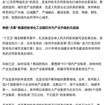
在“心无旁骛做实业”的背后，是泉州有关共同富裕先行城市的全新谋划。蔡
战胜提到，城市是产业的载体，也是人民群众生活的美好家园，泉州将始
终坚持以产兴城、以城聚产、产城融合，建设创新、宜居、美丽、韧性、
文明、智慧的现代化环湾中心城市。
构筑“共富”根基把标准化工业园区作为产业升级的主战场
“十五五”规划纲要草案中，扎实推进全体人民共同富裕被写进发展目标。泉
州谋划先行一步：去年发布的《泉州市创新发展“晋江经验” 奋力打造共同
富裕先行城市实施方案》提出，2035年将在福建全省率先建成具有泉州特
色的共同富裕美好城市。
目标已定，如何实现？蔡战胜指出，要围绕“955”现代产业集群，加快传统
产业业态焕新升级、新兴产业集群集聚，积极培育和发展新质生产力。
产业是泉州的本底优势，也是实现不断突破的重要领域。去年，泉州新入
选2个国家级中小企业特色产业集群，总数达7个，居于全国第三、地级市
第一。在此基础上，泉州将以发展壮大产业集群为主攻方向，做强9个优势
产业集群、推动形成“万亿立柱、千亿提升”的发展格局。