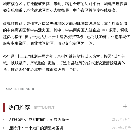
城市核心区，打造能够支撑、带动、辐射全市的功能平台。城建年度投资
额实现翻番，环湾建成区面积大幅拓展，中心市区首位度持续提高。
蔡战胜提到，泉州学习借鉴先进地区大面积规划建设理念，重点打造新城
的中央商务区和中央活力区。其中，中央商务区入驻企业1800多家、税收
超亿元楼宇4栋，中央活力区开工建设楼宇75栋、已封顶60栋，业态集现代
服务业集聚区、商业休闲街区、历史文化街区为一体。
今年是“十五五”规划开局之年，泉州将继续坚持以人为本，按照“以产兴
城、以城聚产、产城融合”思路，打造市县统筹的城市建设运营投融资体
系，推动现代化环湾中心城市建设再上台阶。
SHARE THIS ARTICLE
热门推荐
RECOMMENT
APEC进入“成都时间”，AI成为新坐...
2026年7月号
鹿特丹：一个港口的清醒与困境
2026年7月号