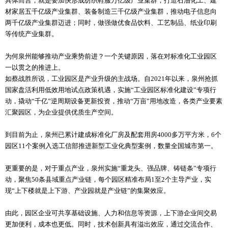
具体而言，就是要加快形成纺织鞋服万亿级产业集群；打造石油化工、建
材家居五千亿级产业集群、装备制造三千亿级产业集群，推动电子信息向
两千亿级产业集群迈进；同时，做强做优食品饮料、工艺制品、纸业印刷
等传统产业集群。
为何泉州能够推动产业乘势前进？一个关键原因，落在对标准化工业园区
一以贯之的推进上。
如蔡战胜所说，工业园区是产业升级的主战场。自2021年以来，泉州抢抓
国家盘活利用低效用地试点政策机遇，实施“工业园区标准化建设”专项行
动，撬动“千亿”逆周期设备更新投资，推动“万亩”用地改造，各类产业要素
汇聚园区，为企业提供优质生产空间。
到目前为止，泉州已累计建成标准化厂房及配套用房4000多万平方米，6个
园区11个案例入选工信部推进新型工业化典型案例，数量全国城市第一。
更重要的是，对于重点产业，泉州实施“重龙头、强品牌、铸链条”专项行
动，聚焦50条县域重点产业链，每个园区精准布局1至2个主导产业，实
现“上下楼就是上下游、产业园就是产业链”的集聚效应。
由此，园区企业可共享基础设施、人力和信息等资源，上下游企业间交易
更加便利，成本也更低。同时，技术创新具有溢出效应，通过交流合作、