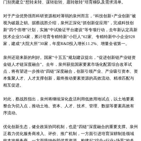
门别类建立“想转未转、谋转欲转、愿转敢转”培育梯队及需求清单。
对于产业优势强而科研资源相对薄弱的泉州而言，“科技创新+产业创新”被
视为破题之钥。据蔡战胜介绍，泉州正深化“抓创新促应用”，完成科技创
新“四个倍增”计划，实施“中试验证平台建设”等专项行动，去年新认定高新
技术企业554家，累计培育专精特新“小巨人”62家、专精特新中小企业928
家，建成“大院大所”30家，年度R&D投入增长11.2%、增量全省第一。
泉州还迎来新的利好。国家“十五五”规划建议提出，“促进创新链产业链资
金链人才链深度融合”。去年，泉州获批国家要素市场化配置综合改革试
点，将有望进一步推动“四链”深度融合，创新引领产业、产业吸引资本、资
本集聚人才、人才支撑创新，最终推动要素资源的高效流动、精准匹配与
相互促进。
对此，蔡战胜指出，泉州将继续深化盘活利用低效用地试点，以土地要素
整合为切入点，推动土地、资本、人才、技术、管理、数据等要素高效有
序流动。
优化创新生态，健全政策协同机制，也是“四链”深度融合的重要支撑。泉州
正着力优化服务商准入、评价、推广机制，一方面引进培育深耕制造领域
的本地服务商，一方面吸纳外部优质资源，构建起“综合+行业+场景”的多