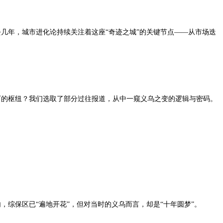
几年，城市进化论持续关注着这座“奇迹之城”的关键节点——从市场迭
下的枢纽？我们选取了部分过往报道，从中一窥义乌之变的逻辑与密码。
内，综保区已“遍地开花”，但对当时的义乌而言，却是“十年圆梦”。