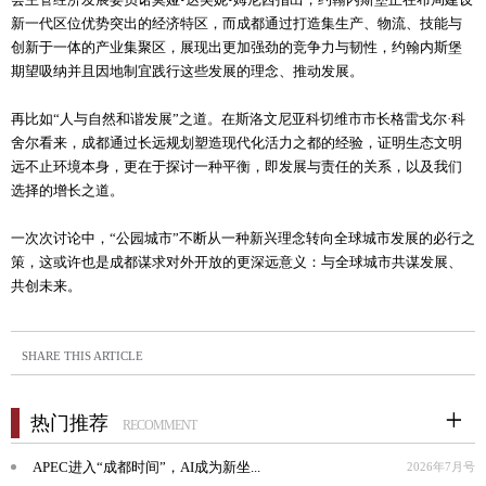
新一代区位优势突出的经济特区，而成都通过打造集生产、物流、技能与
创新于一体的产业集聚区，展现出更加强劲的竞争力与韧性，约翰内斯堡
期望吸纳并且因地制宜践行这些发展的理念、推动发展。
再比如“人与自然和谐发展”之道。在斯洛文尼亚科切维市市长格雷戈尔·科
舍尔看来，成都通过长远规划塑造现代化活力之都的经验，证明生态文明
远不止环境本身，更在于探讨一种平衡，即发展与责任的关系，以及我们
选择的增长之道。
一次次讨论中，“公园城市”不断从一种新兴理念转向全球城市发展的必行之
策，这或许也是成都谋求对外开放的更深远意义：与全球城市共谋发展、
共创未来。
SHARE THIS ARTICLE
热门推荐
RECOMMENT
APEC进入“成都时间”，AI成为新坐...
2026年7月号