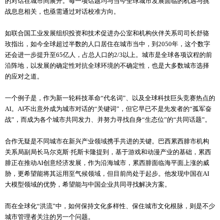
的对话在城市间展开。每一项话题均与当今全球城市发展面临的机遇与挑
战息息相关，也亟需通过对话校准方向。
如联合国工业发展组织投资和技术促进办公室和机构伙伴关系司司长舒骆
玫指出，如今全球超过半数的人口居住在城市当中，到2050年，这个数字
还会进一步提升至65亿人，占总人口的2/3以上。城市是全球各项议程的前
沿阵地，以发展的确定性对抗全球环境的不确定性，也是大多数城市选择
的应对之道。
一个例子是，作为新一轮科技革命“代名词”、以及全球科技巨头竞赛热点的
AI。AI不出意外成为城市对话的“关键词”，但它早已不是先发者的“孤军奋
战”，而成为各个城市共同发力、并努力寻找自身“生态位”的“共同话题”。
合作无疑是不同城市在新兴产业领域携手共进的关键。巴西累西腓市机构
关系局副局长马尔克斯·托斯卡隆提到，基于游戏和动漫产业的基础，累西
腓正在推动AI创意经济发展，作为沿海城市，累西腓面临海平面上涨的威
胁，更希望能将其运用至气候领域，但目前尚处于起步。他发现中国在AI
大模型领域的优势，希望能与中国企业共同寻找解决方案。
而在全球化“洪流”中，如何保持文化多样性、保住城市文化根脉，则是不少
城市管理者关注的另一个问题。