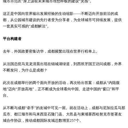
城市示范区”身上汲取未来城市理想样板的建设“灵感”。
这正是中国向世界输出发展经验的生动缩影——不断迈向开放前沿的成
都，从公园城市建设的先行者变为分享者，为全球城市可持续发展，提供
一套真实可感的“成都解法”。
平台构建者
去年，外国政要密集访华，成都频繁出现在世界行程单上。
从法国总统马克龙清晨出现在锦城湖绿道，到西班牙国王访问成都，外界
不断发问，为什么是成都？
此次在成都举行的两个面向开放的活动，再次给出答案：成都从“内陆腹
地”迈向“开放高地”，正不断成为全球看向中国、走进中国的“窗口”和平
台。
从不断与成都“牵手”的友城中可见一斑。就在活动上，成都与尼加拉瓜马那
瓜市、都江堰市和马来西亚石隆门县、大邑县与柬埔寨西哈努克市签署友
城合作协议，推动成都国际友城总数增至257个。