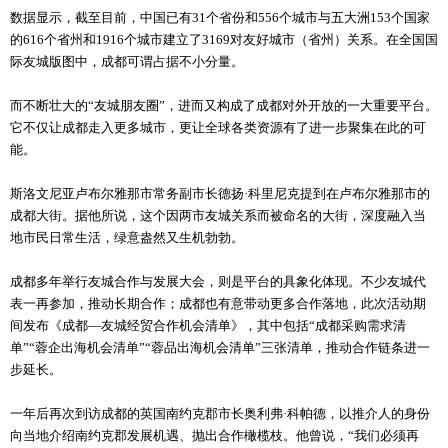
数据显示，截至目前，中国已有31个省份和556个城市与五大洲153个国家
的616个省州和1916个城市建立了3169对友好城市（省州）关系。在全国国
际友城版图中，成都可谓占据不小分量。
而不断壮大的“友城朋友圈”，进而又构成了成都对外开放的一大重要平台。
它不仅让成都走入更多城市，更让全球各类资源有了进一步聚集在此的可
能。
斯洛文尼亚卢布尔雅那市常务副市长德扬·科里尼克提到在卢布尔雅那市的
成都大街。据他所说，这个因两市友城关系而被命名的大街，深度融入当
地市民日常生活，绿意盎然又生机勃勃。
成都多年举行友城合作与发展大会，则是平台的具象化体现。不少友城代
表一再参加，推动长期合作；成都也有意带动更多合作落地，此次活动期
间发布《成都—友城经贸合作机会清单》，其中包括“成都采购需求清
单”“蓉企出海机会清单”“蓉品出海机会清单”三张清单，推动合作链条进一
步延长。
一年后再次到访成都的英国南约克郡市长奥利弗·科帕德，以推介人的身份
向当地介绍南约克郡发展机遇、抛出合作橄榄枝。他曾说，“我们必须再