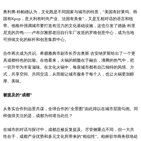
奥利弗·科帕德认为，文化既是不同国家与城市的特质，“美国有好莱坞、韩
国有Kpop，意大利有时尚产业、法国有美食”，又是互相对话的语言和纽
带。他格外强调城市要打造有活力的文化基础设施，这也引发了德扬·科里
尼克的共鸣——卢布尔雅那老旧自行车厂改造的罗格创意中心，成为当地
可持续文化的标杆和创意集群中心。
合作再次成为共识。希腊雅典市副市长乔吉奥斯·吉安纳罗斯给出了一个更
具成都特色的比喻。在他看来，火锅的精髓在于融合，沸腾的热气中，把
一切升华为丰富滋味。在文化火锅中，每座城市都有自己独特的风情、方
式，共享空间、共同交流，从而能让城市服务于每个人，也让火锅更加醇
厚、美味。
被提及的“成都”
从务实合作到远景共谋，全球合作的“全景图”由此得以在城市层面勾画。同
样值得关注的是，成都为何堪当此任？
在城市的对话与探讨中，成都总被反复提及。尽管侧重点不同，但一大共
性在于，成都产业优势和多元文化所带来的“相似性”。柏林驻华商务联络处