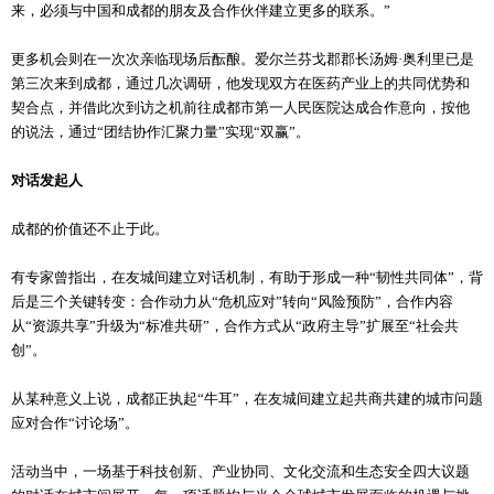
来，必须与中国和成都的朋友及合作伙伴建立更多的联系。”
更多机会则在一次次亲临现场后酝酿。爱尔兰芬戈郡郡长汤姆·奥利里已是
第三次来到成都，通过几次调研，他发现双方在医药产业上的共同优势和
契合点，并借此次到访之机前往成都市第一人民医院达成合作意向，按他
的说法，通过“团结协作汇聚力量”实现“双赢”。
对话发起人
成都的价值还不止于此。
有专家曾指出，在友城间建立对话机制，有助于形成一种“韧性共同体”，背
后是三个关键转变：合作动力从“危机应对”转向“风险预防”，合作内容
从“资源共享”升级为“标准共研”，合作方式从“政府主导”扩展至“社会共
创”。
从某种意义上说，成都正执起“牛耳”，在友城间建立起共商共建的城市问题
应对合作“讨论场”。
活动当中，一场基于科技创新、产业协同、文化交流和生态安全四大议题