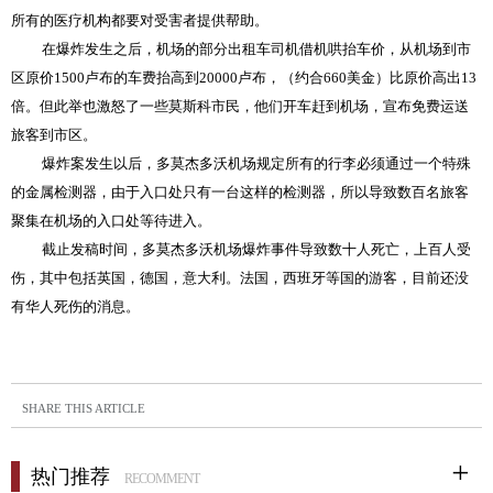
所有的医疗机构都要对受害者提供帮助。
在爆炸发生之后，机场的部分出租车司机借机哄抬车价，从机场到市
区原价
1500
卢布的车费抬高到
20000
卢布，（约合
660
美金）比原价高出
13
倍。但此举也激怒了一些莫斯科市民，他们开车赶到机场，宣布免费运送
旅客到市区。
爆炸案发生以后，多莫杰多沃机场规定所有的行李必须通过一个特殊
的金属检测器，由于入口处只有一台这样的检测器，所以导致数百名旅客
聚集在机场的入口处等待进入。
截止发稿时间，多莫杰多沃机场爆炸事件导致数十人死亡，上百人受
伤，其中包括英国，德国，意大利。法国，西班牙等国的游客，目前还没
有华人死伤的消息。
SHARE THIS ARTICLE
热门推荐
RECOMMENT