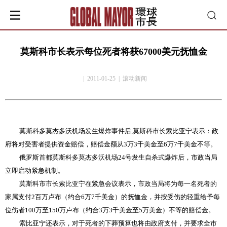
莫斯科市长表示每位死者将获67000美元抚恤金
| 2011-01-25 | 滚动新闻
莫斯科多莫杰多沃机场发生爆炸事件后
,
莫斯科市长索比亚宁表示：政
府将对受害者提供资金赔偿，赔偿金额从
3
万
3
千美金至
6
万
7
千美金不等。
俄罗斯首都莫斯科多莫杰多沃机场
24
号发生自杀式爆炸后，市政当局
立即启动紧急机制。
莫斯科市市长索比亚宁在紧急会议表示，市政当局将为每一名死者的
家属支付
2
百万卢布（约合
6
万
7
千美金）的抚恤金，并按受伤的轻重给予每
位伤者
100
万至
150
万卢布（约合
3
万
3
千美金至
5
万美金）不等的赔偿金。
索比亚宁还表示，对于死者的下葬预算也将由政府支付，并要求全市